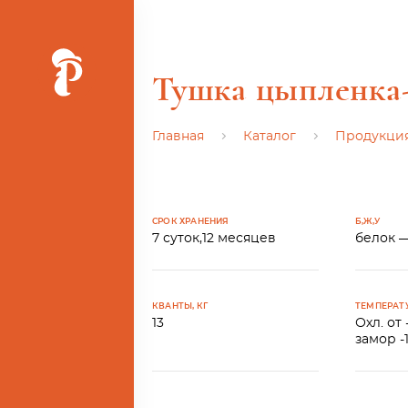
Тушка цыпленка
Главная
Каталог
Продукция
Ь
СРОК ХРАНЕНИЯ
Б,Ж,У
7 суток,12 месяцев
белок —
КВАНТЫ, КГ
ТЕМПЕРАТ
13
Охл. от 
замор -