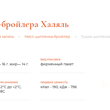
-бройлера Халяль
 халяль
Мясо цыпленка-бройлер
Тушка цыпленка
ВИД УПАКОВКИ
 16 г. жир— 14 г.
фирменный пакет
УРА ХРАНЕНИЯ
ПИЩЕВАЯ ЦЕННОСТЬ
-2°С до +2°С;
кКал - 190, кДж - 796
18С