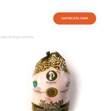
НАПИСАТЬ НАМ
-бройлера халяль