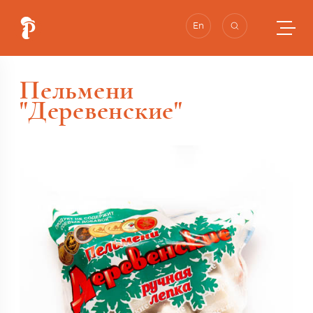
En
Пельмени
"Деревенские"