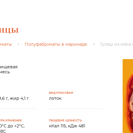
тицы
икаты
Полуфабрикаты в маринаде
Гуляш из мяса
 пищевая
смесь
ВИД УПАКОВКИ
,6 г, жир 4,1 г.
лоток
УРА ХРАНЕНИЯ
ПИЩЕВАЯ ЦЕННОСТЬ
0°С до +2°С;
кКал 115, кДж 481
18С