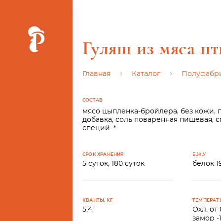
Гуляш из мяса п
Главная
Каталог
Полуфабр
СОСТАВ
Ь
мясо цыпленка-бройлера, без кожи,
добавка, соль поваренная пищевая, 
специй. *
СРОК ХРАНЕНИЯ
Б,Ж,У
5 суток, 180 суток
белок 19
КВАНТЫ, КГ
ТЕМПЕРАТ
5.4
Охл. от 
замор -