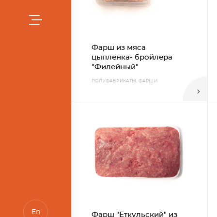
Фарш из мяса
цыпленка- бройлера
"Филейный"
ПОЛУФАБРИКАТЫ, ФАРШИ
et.ru
En
Фарш "Еткульский" из