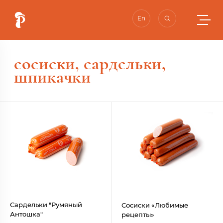
En
сосиски, сардельки,
шпикачки
Сардельки "Румяный
Сосиски «Любимые
Антошка"
рецепты»