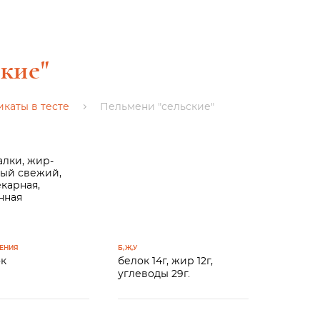
кие"
каты в тесте
Пельмени "сельские"
алки, жир-
тый свежий,
екарная,
нная
НЕНИЯ
Б,Ж,У
ок
белок 14г, жир 12г,
углеводы 29г.