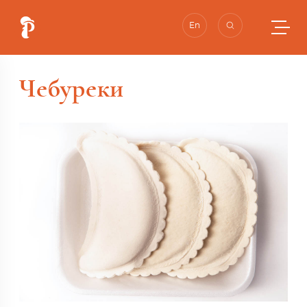
En
Чебуреки