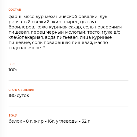
СОСТАВ
фарш: мясо кур механической обвалки, лук
репчатый свежий, жир- сырец цыплят-
бройлеров, кожа куриная,сахар, соль поваренная
пищевая, перец черный молотый; тесто: мука в/с
хлебопекарная, вода питьевая, яйца куриные
пищевые, соль поваренная пищевая, масло
подсолнечное. *
ВЕС
100г
СРОК ХРАНЕНИЯ
180 суток
Б,Ж,У
белок - 8 г, жир - 16г, углеводы - 32 г.