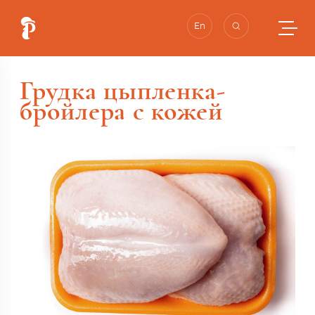
En
Грудка цыпленка-
бройлера с кожей