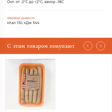
Охл. от -2°С до +2°С; замор -18С
ПИЩЕВАЯ ЦЕННОСТЬ
кКал 130, кДж 544
С этим товаром покупают