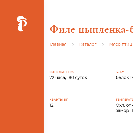
Филе цыпленка-б
Главная
Каталог
Мясо пти
Ь
СРОК ХРАНЕНИЯ
Б,Ж,У
72 часа, 180 суток
белок 19
КВАНТЫ, КГ
ТЕМПЕРАТ
12
Охл. от 
замор -