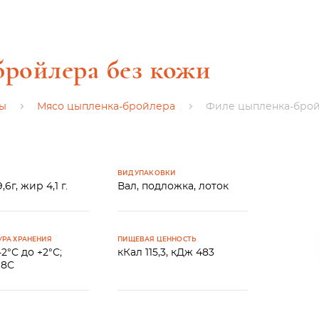
ройлера без кожи
цы
Мясо цыпленка-бройлера
Филе цыпленка-брой
ВИД УПАКОВКИ
,6г, жир 4,1 г.
Вал, подложка, лоток
УРА ХРАНЕНИЯ
ПИЩЕВАЯ ЦЕННОСТЬ
-2°С до +2°С;
кКал 115,3, кДж 483
18С