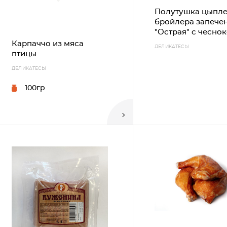
Полутушка цыпле
бройлера запече
"Острая" с чесно
Карпаччо из мяса
ДЕЛИКАТЕСЫ
птицы
ДЕЛИКАТЕСЫ
100гр