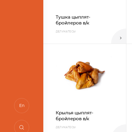
Тушка цыплят-
бройлеров в/к
ДЕЛИКАТЕСЫ
et.ru
En
Крылья цыплят-
бройлеров в/к
ДЕЛИКАТЕСЫ