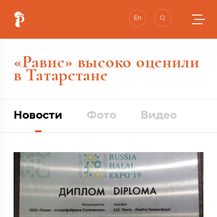
En
«Равис» высоко оценили
в Татарстане
Новости
Фото
Видео