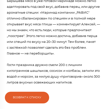
Барышева мясо в уже готовом маринаде можно легко
адаптировать под свой вкус, добавив перец, или другие
ароматные специи: «Маринад компании „РАВИС“
отлично сбалансирован по специям и в полной мере
открывает вкус мяса птицы — комментирует Алексей, —
но мы знаем, что есть люди, которые предпочитают
„поострее“. Этого легко можно достичь, добавив перца
или специй по вкусу на 20–30 минут. Тем более, пакет
с застёжкой позволяет сделать это без проблем.
Главное — не переборщить».
Гости праздника дружно съели 200 с лишним
килограммов шашлыков, сосисок и колбасы, запили это
водой и морсом, за милую душу «приговорив» около 300
литров вкусных освежающих напитков.
ВОЗВРАТ К СПИСКУ