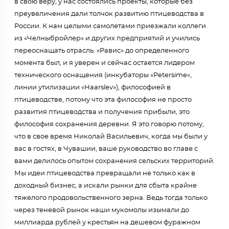
в свою веру, у нас состоялись проекты, которые без
преувеличения дали толчок развитию птицеводства в
России. К нам целыми самолетами приезжали коллеги
из «Челныбройлер» и других предприятий и учились
переоснащать отрасль. «Равис» до определенного
момента был, и я уверен и сейчас остается лидером
технического оснащения (инкубаторы «Petersime»,
линии утилизации «Haarslev»), философией в
птицеводстве, потому что эта философия не просто
развития птицеводства и получения прибыли, это
философия сохранения деревни. Я это говорю потому,
что в свое время Николай Васильевич, когда мы были у
вас в гостях, в Чувашии, ваше руководство во главе с
вами делилось опытом сохранения сельских территорий.
Мы идеи птицеводства превращали не только как в
доходный бизнес, а искали рынки для сбыта крайне
тяжелого продовольственного зерна. Ведь тогда только
через теневой рынок наши мукомолы изымали до
миллиарда рублей у крестьян на дешевом фуражном