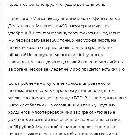
кредитов финансируем текущую деятельность.
Предлагаю Минсельхозу инициировать официальный
День навоза. Мы внесли 490 тысяч органических
удобрений. Есть технология, сертификаты. Ежедневно
мы перерабатываем 300 тонн. У нас урожайность на
полях Учхоза в два раза больше, чем в среднем по
области! Но поступает много жалоб. Нужно на
законодательном уровне до людей донести, что либо вы
за органическое земледелие, либо придется есть химию.
Есть проблема – отсутствие консолидированного
понимания отдельных проблем у птицеводов, в том
числе, это порождает тревогу о ВТО. Вы знаете, что такое
мясо мехобвалки? На сегодняшний день, у крупных
холдингов мясоперерабочики забирают ключевые
убыточные позиции (поясничная часть, спинолопатки)
по 15 рублей. Мы на этой позиции теряем огромные
деньги. Нужно сделать так, чтобы птицеводы сами это