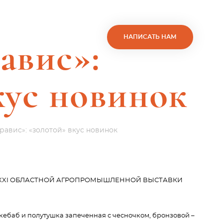
НАПИСАТЬ НАМ
авис»:
кус новинок
равис»: «золотой» вкус новинок
жюри XXI ОБЛАСТНОЙ АГРОПРОМЫШЛЕННОЙ ВЫСТАВКИ
ебаб и полутушка запеченная с чесночком, бронзовой –