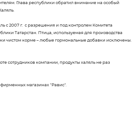
дителям. Глава республики обратил внимание на особый
Халяль.
ь с 2007 г. с разрешения и под контролем Комитета
блики Татарстан. Птица, используемая для производства
ски чистом корме – любые гормональные добавки исключены.
оте сотрудников компании, продукты халяль не раз
 фирменных магазинах "Равис".