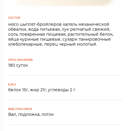
СОСТАВ
мясо цыплят-бройлеров халяль механической
обвалки, вода питьевая, лук репчатый свежий,
соль поваренная пищевая, растительный белок,
яйца куриные пищевые, сухари панировочные
хлебопекарные, перец черный молотый.
СРОК ХРАНЕНИЯ
180 суток
Б,Ж,У
белок 15г, жир 21г, углеводы 2 г.
ВИД УПАКОВКИ
Вал, подложка, лоток