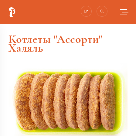
En
Котлеты "Ассорти"
Халяль